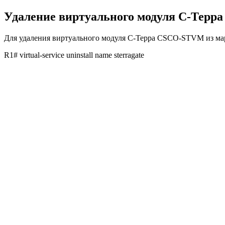
Удаление виртуального модуля С-Тер
Для удаления виртуального модуля С-Терра CSCO-STVM из мар
R1# virtual-service uninstall name sterragate