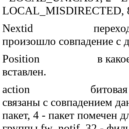
LOCAL_MISDIRECTED, 8
Nextid
переход
произошло совпадение с 
Position
в како
вставлен.
action
битовая
связаны с совпадением да
пакет, 4 - пакет помечен
группы fw_notif, 32 - фи