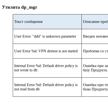
Утилита dp_mgr
Текст сообщения
Описание про
User Error: "ddd" is unknown parameter
Введен неизве
User Error %d: VPN demon is not started
Проблема со с
Internal Error %d: Default driver policy is
Ошибка при зап
not wrote to db
базу Продукта.
Internal Error %d: Default driver policy is
Ошибка при чте
not read from db
базы Продукта