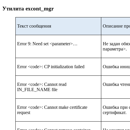
Утилита excont_mgr
Текст сообщения
Описание пр
Error 9: Need set <parameter>…
Не задан обя
параметра>.
Error <code>: CP initialization failed
Ошибка иниц
Error <code>: Cannot read
Ошибка чтени
IN_FILE_NAME file
Error <code>: Cannot make certificate
Ошибка при с
request
сертификат.