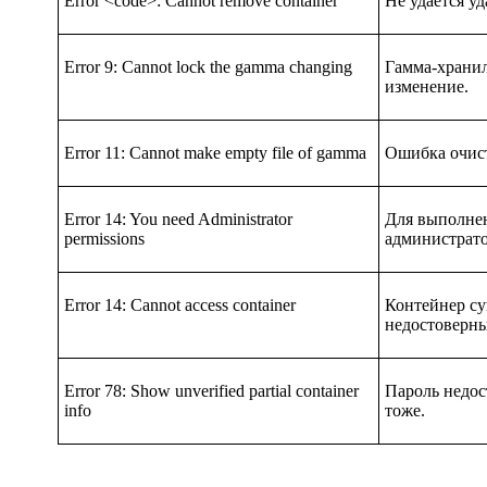
Error <code>: Cannot remove container
Не удается уд
Error 9: Cannot lock the gamma changing
Гамма-хранил
изменение.
Error 11: Cannot make empty file of gamma
Ошибка очис
Error 14: You need Administrator
Для выполнен
permissions
администрат
Error 14: Cannot access container
Контейнер су
недостоверн
Error 78: Show unverified partial container
Пароль недос
info
тоже.