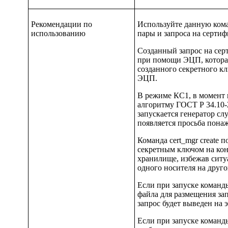
Рекомендации по
Используйте данную кома
использованию
пары и запроса на сертиф
Созданный запрос на сер
при помощи ЭЦП, котора
созданного секретного к
ЭЦП.
В режиме КС1, в момент 
алгоритму ГОСТ Р 34.10-
запускается генератор сл
появляется просьба пона
Команда
cert_mgr create
по
секретным ключом на кон
хранилище, избежав ситу
одного носителя на друго
Если при запуске команд
файла для размещения за
запрос будет выведен на 
Если при запуске команды