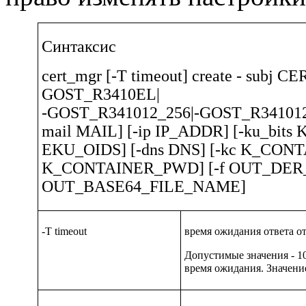
Синтаксис
cert_mgr [-T timeout] create - subj 
GOST_R3410EL|
-GOST_R341012_256|-GOST_R341012_5
mail MAIL] [-ip IP_ADDR] [-ku_bits 
EKU_OIDS] [-dns DNS] [-kc K_CON
K_CONTAINER_PWD] [-f OUT_DER_
OUT_BASE64_FILE_NAME]
-T timeout
время ожидания ответа от
Допустимые значения - 10
время ожидания. Значени