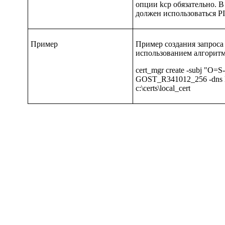
опции
kcp
обязательно. В
должен использоваться PI
Пример
Пример создания запроса
использованием алгоритм
cert_mgr create -subj "O=S
GOST_R341012_256 -dns loc
c:\certs\local_cert