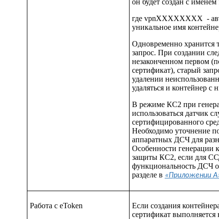
он будет создан с именем
где
vpnXXXXXXXX
- а
уникальное имя контейне
Одновременно хранится 
запрос. При создании сл
незаконченном первом (п
сертификат), старый запр
удалении неиспользованно
удаляться и контейнер с 
В режиме КС2 при генер
использоваться датчик с
сертифицированного сред
Необходимо уточнение п
аппаратных ДСЧ для раз
Особенности генерации 
защиты КС2, если для СС
функциональность ДСЧ о
разделе в
«Приложении А
Работа с eToken
Если создания контейнер
сертификат выполняется н