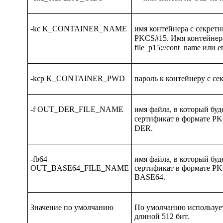
-kc K_CONTAINER_NAME
имя контейнера с секрет
PKCS#15. Имя контейнер
file
_p
15://cont
_name
или e
-kcp K_CONTAINER_PWD
пароль к контейнеру с с
-f OUT_DER_FILE_NAME
имя файла, в который буд
сертификат в формате PK
DER.
-fb64
имя файла, в который буд
OUT_BASE64_FILE_NAME
сертификат в формате PK
BASE64.
Значение по умолчанию
По умолчанию используе
длиной 512 бит.