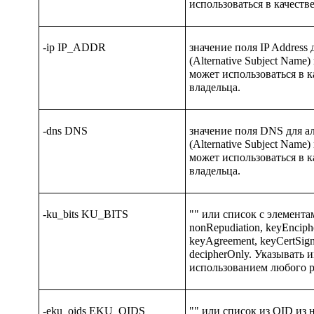
использоваться в качеств
-ip IP_ADDR
значение поля
IP Address
д
(
Alternative Subject Name
)
может использоваться в 
владельца.
-dns DNS
значение поля
DNS
для а
(
Alternative Subject Name
)
может использоваться в 
владельца.
-ku_bits KU_BITS
"" или список с элемента
nonRepudiation, keyEnciph
keyAgreement, keyCertSign
decipherOnly.
Указывать и
использованием любого р
-eku_oids EKU_OIDS
"" или список из OID из 