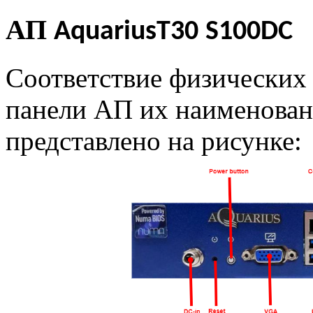
АП
Aquarius
T
30
S
100
DC
Соответствие физических
панели АП их наименовани
представлено на рисунке: