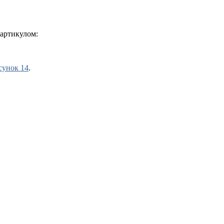
артикулом:
сунок 14
.