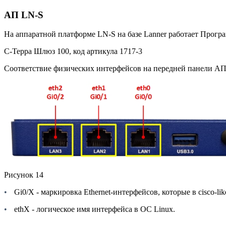
АП LN-S
На аппаратной платформе
LN-S
на базе
Lanner
работает Програ
С-Терра Шлюз 100, код артикула 1717-3
Соответствие физических интерфейсов на передней панели АП 
Рисунок
14
•
Gi0/X
- маркировка
Ethernet-
интерфейсов, которые в cisco-l
•
ethX
- логическое имя интерфейса в ОС Linux.