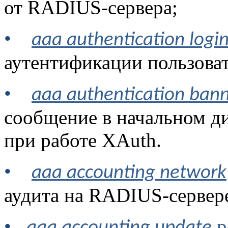
от
RADIUS
-сервера;
•
aaa authentication logi
аутентификации пользова
•
aaa authentication ban
сообщение в начальном ди
при работе
XAuth
.
•
aaa accounting network
аудита на
RADIUS
-сервер
•
p