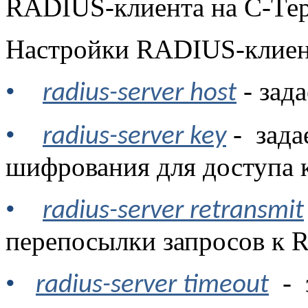
RADIUS
-клиента на С-Те
Настройки
RADIUS
-клие
•
- зад
radius-server host
•
-
зада
radius-server key
шифрования для доступа 
•
radius-server retransmit
перепосылки запросов к
•
-
radius-server timeout