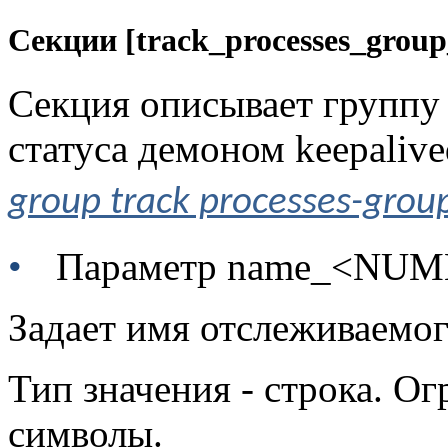
Секции [track_processes_gr
Секция описывает группу 
статуса демоном
keepalive
group track processes-gro
•
Параметр name_<NU
Задает имя отслеживаемог
Тип значения - строка. Ог
символы.