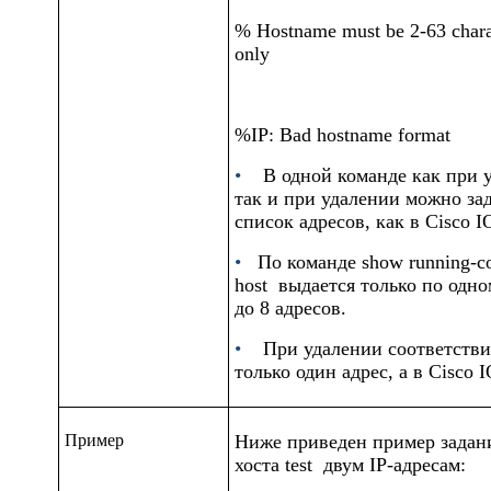
% Hostname must be 2-63 charac
only
%IP: Bad hostname format
•
В одной команде как при у
так и при удалении можно зад
список адресов, как в Cisco I
•
По команде
show running-c
host
выдается только по одном
до 8 адресов.
•
При удалении соответстви
только один адрес, а в Cisco 
Пример
Ниже приведен пример задан
хоста
test
двум IP-адресам: