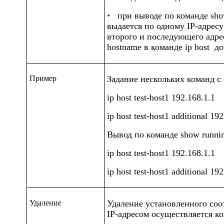
•
при выводе по команде
sho
выдается по одному IP-адресу
второго и последующего адре
hostname
в команде
ip host
до
Пример
Задание нескольких команд с
ip host test-host1 192.168.1.1
ip host test-host1 additional 19
Вывод по команде
show runnin
ip host test-host1 192.168.1.1
ip host test-host1 additional 19
Удаление
Удаление установленного со
IP-адресом осуществляется к