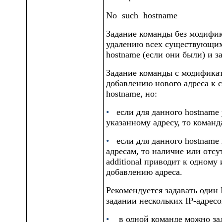
No
such
hostname
Задание команды без модифи
удалению всех существующих
hostname
(если они были) и за
Задание команды с модифик
добавлению нового адреса к 
hostname,
но:
•
если для данного
hostname
указанному адресу, то команд
•
если для данного
hostname
адресам, то наличие или отс
additional
приводит к одному и
добавлению адреса.
Рекомендуется задавать один 
задании нескольких IP-адрес
•
в одной команде можно зад