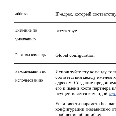
address
IP-адрес, который соответств
Значение
по
отсутствует
умолчанию
Режимы команды
Global configuration
Рекомендации по
Используйте эту команду толь
соответствия между именем хо
использованию
адресом. Создание предопред
его к имени хоста партнера ил
осуществляется командой
cry
Если ввести параметр
hostna
конфигурации (независимо от 
сообщение об ошибке: