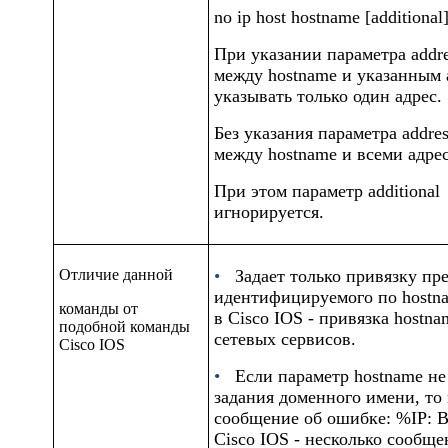
no ip host hostname [additional]
При указании параметра
addr
между
hostname
и указанным 
указывать только один адрес.
Без указания параметра
addre
между
hostname
и всеми адре
При этом параметр
additional
игнорируется.
Отличие данной
•
Задает только привязку пр
идентифицируемого по
hostn
команды от
в Cisco IOS - привязка
hostna
подобной команды
сетевых сервисов.
Cisco IOS
•
Если параметр
hostname
не
задания доменного имени, то 
сообщение об ошибке:
%IP: B
Cisco IOS - несколько сообще