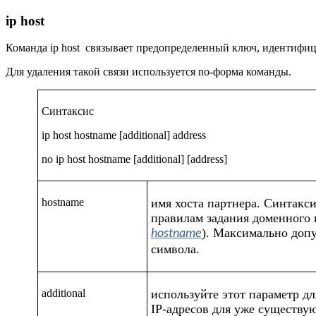
ip host
Команда
ip host
связывает предопределенный ключ, идентифицир
Для удаления такой связи используется
no-
форма команды.
Синтаксис
ip host hostname [additional] address
no ip host hostname [additional] [address]
hostname
имя хоста партнера. Синтакси
правилам задания доменного 
). Максимально допу
hostname
символа.
additional
используйте этот параметр д
IP-адресов для уже существу