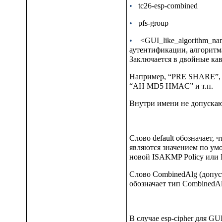
•
tc26-esp-combined
•
pfs-group
•
<GUI_like_algorithm_n
аутентификации, алгоритм
Заключается в двойные ка
Например,
“PRE SHARE”, 
“AH MD5 HMAC
”
и т.п.
Внутри имени не допуска
Слово
default
обозначает, 
являются значением по ум
новой
ISAKMP Policy
или
Слово
CombinedAlg
(допус
обозначает тип
CombinedAl
В случае
esp-cipher
для GUI