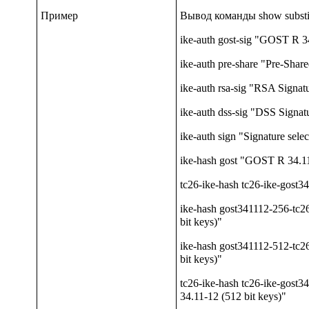
Пример
Вывод команды
show substi
ike-auth gost-sig "GOST R 3
ike-auth pre-share "Pre-Shar
ike-auth rsa-sig "RSA Signat
ike-auth dss-sig "DSS Signat
ike-auth sign "Signature sele
ike-hash gost "GOST R 34.11
tc26-ike-hash tc26-ike-gos
ike-hash gost341112-256-tc
bit keys)"
ike-hash gost341112-512-tc
bit keys)"
tc26-ike-hash tc26-ike-gos
34.11-12 (512 bit keys)"