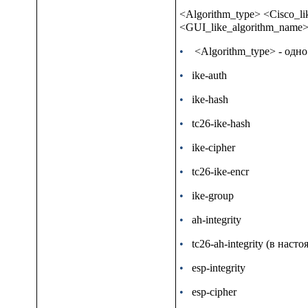
<Algorithm_type> <Cisco_li
<GUI_like_algorithm_name>"
•
<Algorithm_type>
- одно
•
ike-auth
•
ike-hash
•
tc26-ike-hash
•
ike-cipher
•
tc26-ike-encr
•
ike-group
•
ah-integrity
•
tc26-ah-integrity (в нас
•
esp-integrity
•
esp-cipher