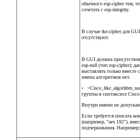
обычного
esp-cipher
тем, ч
сочетать с
esp-integrity.
В случае
ike-cipher
для GUI
отсутствуют.
В GUI должна присутствов
esp-null
(тип
esp-cipher
): д
выставлять только вместе с
имена алгоритмов нет.
•
<Cisco_like_algorithm_n
группы в синтаксисе Cisco-
Внутри имени не допускаю
Если требуется описать ко
(например,
“aes 192”),
вмес
подчеркивания. Например