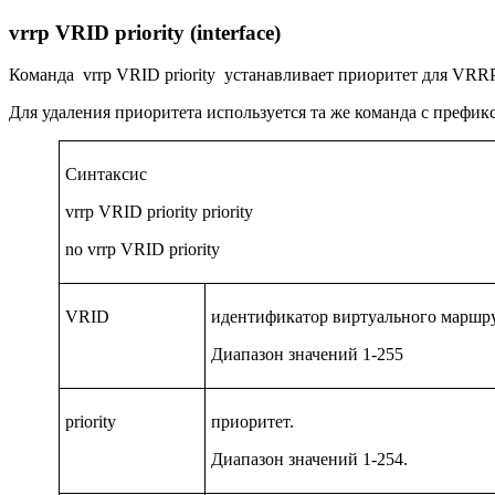
vrrp VRID priority (interface)
Команда
vrrp VRID priority
устанавливает приоритет для
VRR
Для удаления приоритета используется та же команда с префи
Синтаксис
vrrp VRID priority priority
no vrrp VRID priority
VRID
идентификатор виртуального маршру
Диапазон значений 1-255
priority
приоритет.
Диапазон значений 1-254.