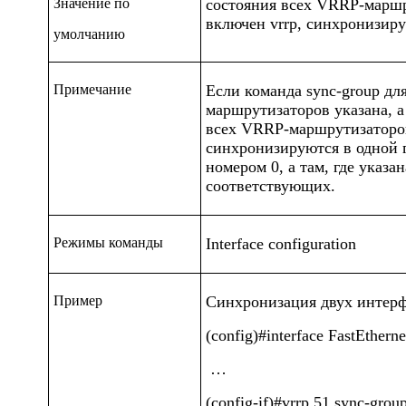
Значение по
состояния всех
VRRP
-маршр
включен
vrrp
, синхронизиру
умолчанию
Примечание
Если команда
sync-group
для
маршрутизаторов указана, а 
всех
VRRP
-маршрутизаторов
синхронизируются в одной 
номером 0, а там, где указа
соответствующих.
Режимы команды
Interface configuration
Пример
Синхронизация двух интерф
(config)#interface FastEtherne
…
(config-if)#vrrp 51 sync-grou