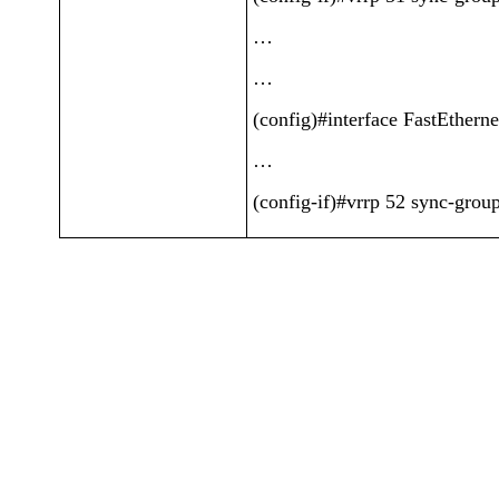
…
…
(config)#interface FastEtherne
…
(config-if)#vrrp 52 sync-grou