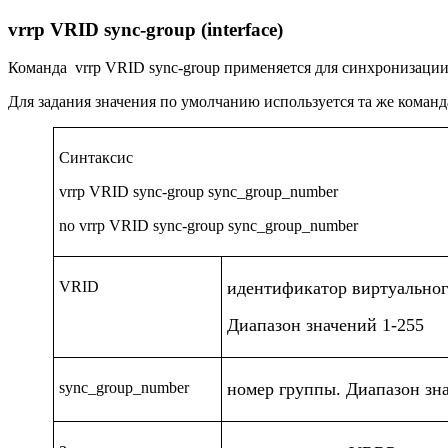
vrrp VRID sync-group (interface)
Команда
vrrp VRID sync-group
применяется для синхронизаци
Для задания значения по умолчанию используется та же коман
Синтаксис
vrrp VRID sync-group sync_group_number
no vrrp VRID sync-group sync_group_number
VRID
идентификатор виртуальног
Диапазон значений 1-255
sync_group_number
номер группы. Диапазон зна