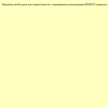
Параметр необходим для совместимости с имеющимися реализациями RADIUS серверов, ну